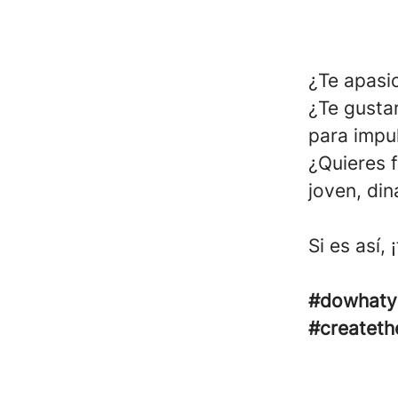
¿Te apasi
¿Te gustar
para impu
¿Quieres 
joven, di
Si es así,
#dowhaty
#createth