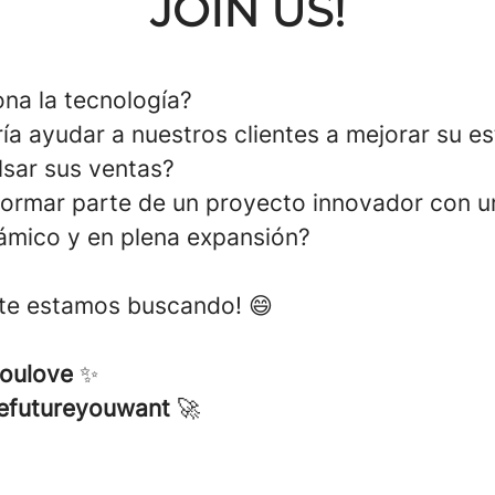
JOIN US!
ona la tecnología?
ía ayudar a nuestros clientes a mejorar su es
lsar sus ventas?
formar parte de un proyecto innovador con u
námico y en plena expansión?
 ¡te estamos buscando! 😄
oulove
✨
efutureyouwant
🚀