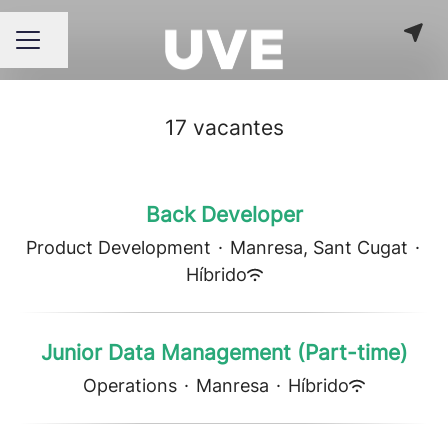
Compartir página
MENÚ DE EMPLEO
17 vacantes
Back Developer
Product Development
·
Manresa, Sant Cugat
·
Híbrido
Junior Data Management (Part-time)
Operations
·
Manresa
·
Híbrido