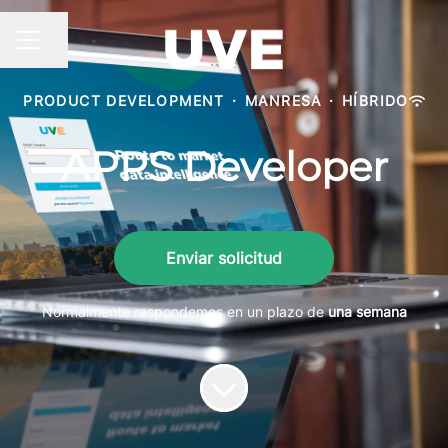
Compartir página
MENÚ DE EMPLEO
PRODUCT DEVELOPMENT
·
MANRESA
·
HÍBRIDO
APPS Developer
Enviar solicitud
Normalmente respondemos en un plazo de
una semana