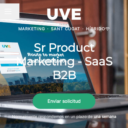
Compartir página
MENÚ DE EMPLEO
MARKETING
·
SANT CUGAT
·
HÍBRIDO
Sr Product
Marketing - SaaS
B2B
Enviar solicitud
Normalmente respondemos en un plazo de
una semana